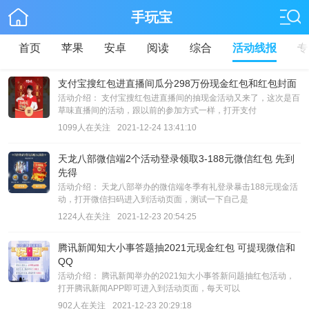
手玩宝
首页
苹果
安卓
阅读
综合
活动线报
专
支付宝搜红包进直播间瓜分298万份现金红包和红包封面
活动介绍： 支付宝搜红包进直播间的抽现金活动又来了，这次是百
草味直播间的活动，跟以前的参加方式一样，打开支付
1099人在关注
2021-12-24 13:41:10
天龙八部微信端2个活动登录领取3-188元微信红包 先到
先得
活动介绍： 天龙八部举办的微信端冬季有礼登录暴击188元现金活
动，打开微信扫码进入到活动页面，测试一下自己是
1224人在关注
2021-12-23 20:54:25
腾讯新闻知大小事答题抽2021元现金红包 可提现微信和
QQ
活动介绍： 腾讯新闻举办的2021知大小事答新问题抽红包活动，
打开腾讯新闻APP即可进入到活动页面，每天可以
902人在关注
2021-12-23 20:29:18