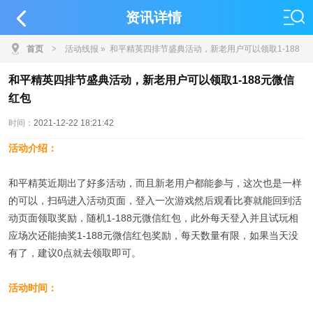
资讯详情
首页
>
活动线报
» 和平精英四排节盛典活动，新老用户可以领取1-188
元微信红包
和平精英四排节盛典活动，新老用户可以领取1-188元微信
红包
时间：
2021-12-22 18:21:42
活动介绍：
和平精英近期出了好多活动，而且新老用户都能参与，这次也是一样
的可以，扫码进入活动页面，登入一次游戏然后观看比赛就能回到活
动页面领取奖励，随机1-188元微信红包，此外每天登入并且试玩相
应场次还能抽奖1-188元微信红包奖励，每天数量有限，如果当天没
有了，建议0点就去领取即可。
活动时间：