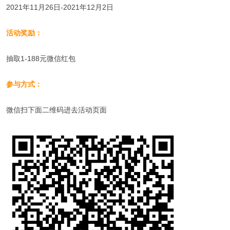
2021年11月26日-2021年12月2日
活动奖励：
抽取1-188元微信红包
参与方式：
微信扫下面二维码进去活动页面