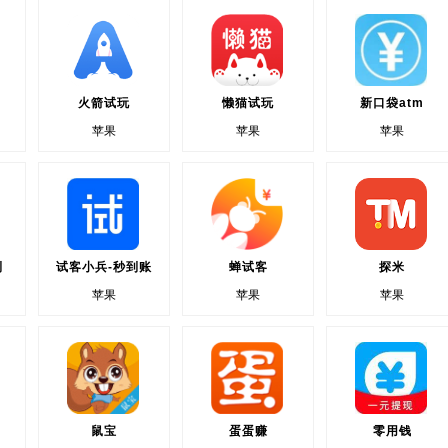
火箭试玩
懒猫试玩
新口袋atm
苹果
苹果
苹果
利
试客小兵-秒到账
蝉试客
探米
苹果
苹果
苹果
鼠宝
蛋蛋赚
零用钱