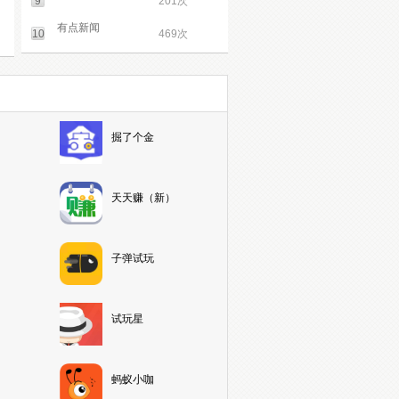
9
201次
有点新闻
10
469次
掘了个金
天天赚（新）
子弹试玩
试玩星
蚂蚁小咖