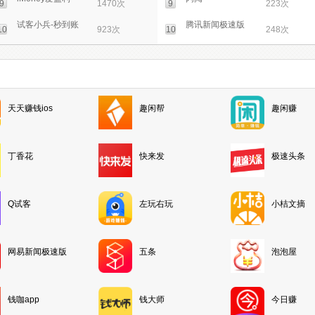
9
1470次
9
223次
试客小兵-秒到账
腾讯新闻极速版
10
923次
10
248次
天天赚钱ios
趣闲帮
趣闲赚
丁香花
快来发
极速头条
Q试客
左玩右玩
小桔文摘
网易新闻极速版
五条
泡泡屋
钱咖app
钱大师
今日赚