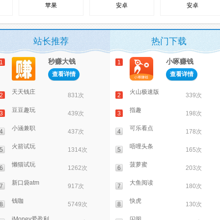
苹果
安卓
安卓
站长推荐
热门下载
秒赚大钱
小啄赚钱
1
1
查看详情
查看详情
天天钱庄
火山极速版
2
831次
2
339次
豆豆趣玩
指趣
3
439次
3
198次
小涵兼职
可乐看点
4
437次
4
178次
火箭试玩
唔哩头条
5
1314次
5
165次
懒猫试玩
菠萝蜜
6
1262次
6
203次
新口袋atm
大鱼阅读
7
917次
7
180次
钱咖
快虎
8
5749次
8
130次
iMoney爱盈利
闪阅