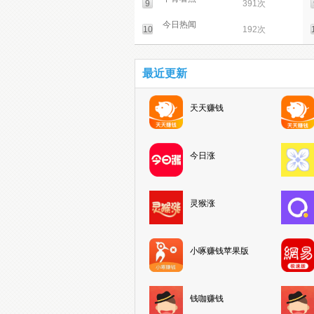
9
391次
今日热闻
10
192次
最近更新
天天赚钱
今日涨
灵猴涨
小啄赚钱苹果版
钱咖赚钱