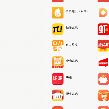
豆豆趣玩（安卓）
钱派试玩
百万看点
壹狗试玩
嗨赚
肥牛试玩