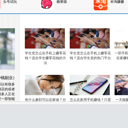
头号试玩
糖果猫
米淘赚赚
学生党怎么在手机上赚零花
学生党怎么在手机上赚零花
一部手
钱？适合学生赚零花钱的方
钱？适合学生党的热门平台
在家赚
法
挣钱副业）
所以有很多
网店的或者
很多人正在
要一部智能
有什么兼职可以在家做？分
怎么在家用手机赚钱？只需
一天能赚
几分钟就能
享几个在家可月入过万的兼
要一部手机即可
（一天能
，有感兴趣
职