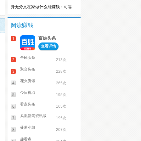
身无分文在家做什么能赚钱：可靠的在家赚钱方法
阅读赚钱
百姓头条
1
查看详情
全民头条
2
213次
聚合头条
3
228次
花火资讯
4
265次
今日视点
5
195次
看点头条
6
165次
凤凰新闻资讯版
7
195次
菠萝小组
8
207次
趣看点