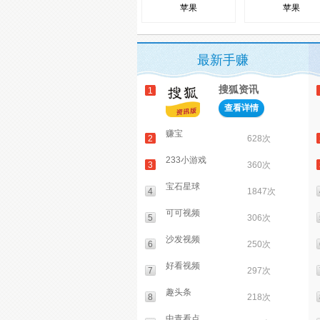
苹果
苹果
最新手赚
搜狐资讯
1
查看详情
赚宝
2
628次
233小游戏
3
360次
宝石星球
4
1847次
可可视频
5
306次
沙发视频
6
250次
好看视频
7
297次
趣头条
8
218次
中青看点