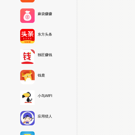
麻袋赚赚
东方头条
独匠赚钱
钱鹿
小鸟WIFI
应用猎人