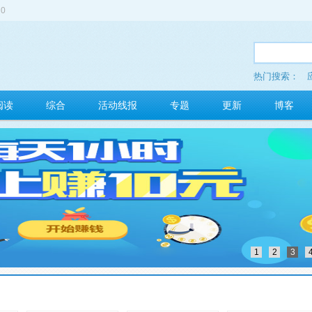
0
热门搜索：
多玩红包
阅读
综合
活动线报
专题
更新
博客
1
2
3