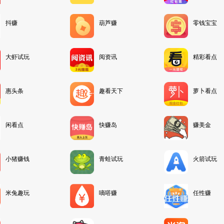
抖赚
葫芦赚
零钱宝宝
大虾试玩
阅资讯
精彩看点
惠头条
趣看天下
萝卜看点
闲看点
快赚岛
赚美金
小猪赚钱
青蛙试玩
火箭试玩
米兔趣玩
嘀嗒赚
任性赚