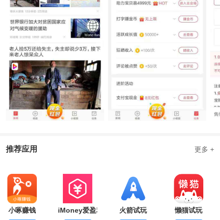
推荐应用
更多 +
小啄赚钱
iMoney爱盈利
火箭试玩
懒猫试玩