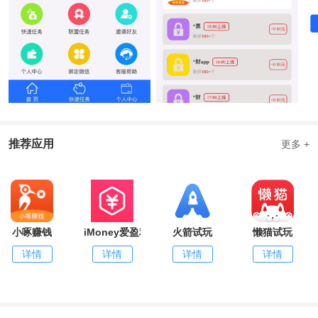
推荐应用
更多 +
小啄赚钱
iMoney爱盈利
火箭试玩
懒猫试玩
详情
详情
详情
详情