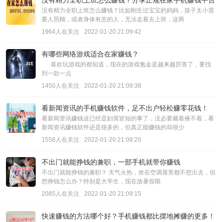
没有精力全职上班怎么赚钱？分享正规在家手机赚钱平台
没有精力全职上班怎么赚钱？比如刚生过宝宝的妈妈，孩子太小需
要人照顾，或者身体有恙的人，无法走着去上班，这两
1964人在关注
2022-01-20 21:09:42
有哪些网络游戏适合在家赚钱？
喜欢玩游戏的都知道，现在的游戏氪金是越来越厉害了，要找
到一款一点
1450人在关注
2022-01-20 21:09:38
看新闻资讯的手机赚钱软件，足不出户轻松赚零花钱！
看新闻资讯赚钱这已经是妇孺皆知的事了，没必要藏着掖不着，看
新闻资讯赚钱软件还是很多的，但真正能赚钱的却很少
1558人在关注
2022-01-20 21:09:20
不出门就能挣钱的兼职，一部手机就带你赚钱
不出门就能挣钱的兼职？ 天气火热，坐在空调屋里都不想出去，但
想挣钱怎么办？特别是大学生，现在放暑假期
2085人在关注
2022-01-20 21:09:15
快速赚钱的方法哪个好？手机赚钱都比摆地摊赚的更多！