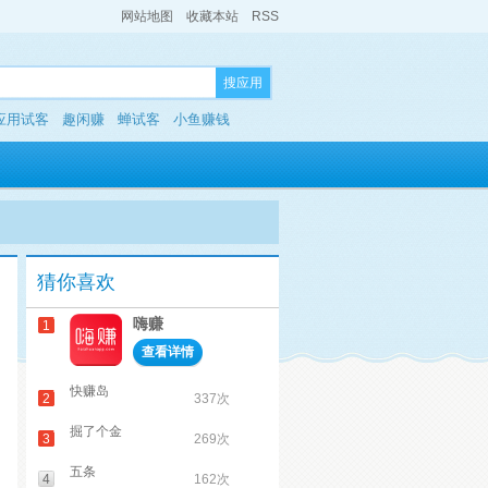
网站地图
收藏本站
RSS
搜应用
应用试客
趣闲赚
蝉试客
小鱼赚钱
猜你喜欢
嗨赚
1
查看详情
快赚岛
2
337次
掘了个金
3
269次
五条
4
162次