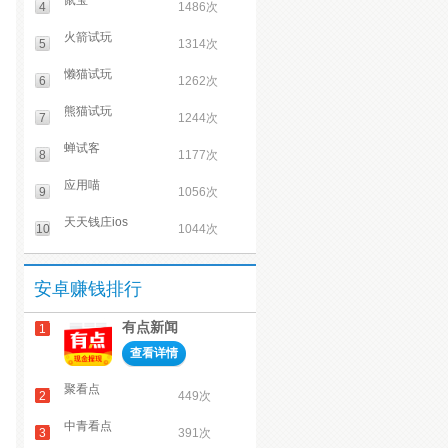
鼠宝
4
1486次
火箭试玩
5
1314次
懒猫试玩
6
1262次
熊猫试玩
7
1244次
蝉试客
8
1177次
应用喵
9
1056次
天天钱庄ios
10
1044次
安卓赚钱排行
有点新闻
1
查看详情
聚看点
2
449次
中青看点
3
391次