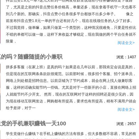
抖音点赞1.8元一单?这几天听到一些网友在群里说现在小任务赚钱在走下坡路
了，尤其是之前的抖音点赞任务价格高，单量还多，现在拿着手机守一天也看不
到几个新的。那确实，抖音点赞小任务很多平台都放不出多少单子。 像之
前发布抖音点赞1.8元一单的平台还有好几个，现在在线领任务的人少了好多。
不过我觉得，做单嘛，如果只做某一个类型的，这种情况很难免，只要是性价比
不错的单都可以做一做，这样下来收益才够稳定，现在我做的两个平台任务就不
限量，
阅读全文>
真的吗？随赚随提的小兼职
浏览：1407
拼多多客服（在家上班）是真的吗？如果是在几年以前，那我肯定会说是真的，
但是现在的互联网条条款款很规范。以前那时候，很多招个客服、招个派单员，
网络上到处都是招聘信息。以前店铺为了节约成本，就会在网上找人做兼职客
服，这样的话确实能节约一些钱。尤其是对于一些新开的小店，直接在网络上招
人就能节约不少开支。 然而，现在的互联网对于这样的招聘还是很少见的，因
为现在移动互联网发达，网购都有所提高，要求也有所提高，稍有不满用户就会
给予差评，对于一
阅读全文>
党的手机兼职赚钱一天100
浏览：2657
学生党做什么赚钱？在手机上赚钱的方法有很多，但大多数都不容易，常见的有