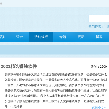
0
热门搜索：
多玩红包
阅读
综合
活动线报
专题
更新
博客
2021精选赚钱软件
浏览：2500
赚钱软件哪个赚钱多又安全？虽说现在能够赚钱的软件有很多，但是很多软件收
入非常低，即使很辛苦去操作，一天最多能收入个几毛钱。而且有一些软件特别
不靠谱，几毛钱都不愿意让大家提现，真的很坑。很多新手朋友特别渴望找到一
些赚钱多又快的软件，渴望有一些人能告诉他们赚钱软件哪个最好，让自己能够
通过这些软件快速赚到钱。 我个人从事手机赚钱行业也有三年左右的时间，至
少也操作了数百款赚钱软件，其中三款式个人觉得赚钱最多，而且有安全的软
件，今天就把
阅读全文>