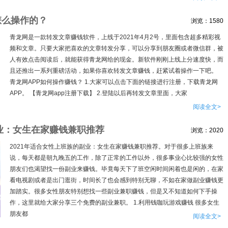
怎么操作的？
浏览：1580
青龙网是一款转发文章赚钱软件，上线于2021年4月2号，里面包含超多精彩视
频和文章。只要大家把喜欢的文章转发分享，可以分享到朋友圈或者微信群，被
人有效点击阅读后，就能获得青龙网给的现金。新软件刚刚上线上分速度快，而
且还推出一系列重磅活动，如果你喜欢转发文章赚钱，赶紧试着操作一下吧。
青龙网APP如何操作赚钱？ 1.大家可以点击下面的链接进行注册，下载青龙网
APP。 【青龙网app注册下载】 2.登陆以后再转发文章里面，大家
阅读全文>
副业：女生在家赚钱兼职推荐
浏览：2020
2021年适合女性上班族的副业：女生在家赚钱兼职推荐。对于很多上班族来
说，每天都是朝九晚五的工作，除了正常的工作以外，很多事业心比较强的女性
朋友们也渴望找一份副业来赚钱。毕竟每天下了班空闲时间闲着也是闲的，在家
看电视剧或者是出门逛街，时间长了也会感到特别无聊，不如在家做副业赚钱更
加踏实。很多女性朋友特别想找一些副业兼职赚钱，但是又不知道如何下手操
作，这里就给大家分享三个免费的副业兼职。 1.利用钱咖玩游戏赚钱 很多女生
朋友都
阅读全文>