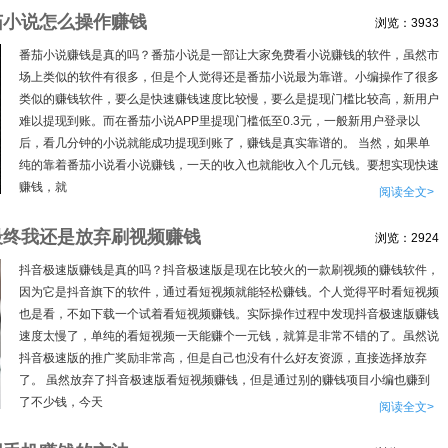
茄小说怎么操作赚钱
浏览：3933
番茄小说赚钱是真的吗？番茄小说是一部让大家免费看小说赚钱的软件，虽然市
场上类似的软件有很多，但是个人觉得还是番茄小说最为靠谱。小编操作了很多
类似的赚钱软件，要么是快速赚钱速度比较慢，要么是提现门槛比较高，新用户
难以提现到账。而在番茄小说APP里提现门槛低至0.3元，一般新用户登录以
后，看几分钟的小说就能成功提现到账了，赚钱是真实靠谱的。 当然，如果单
纯的靠着番茄小说看小说赚钱，一天的收入也就能收入个几元钱。要想实现快速
赚钱，就
阅读全文>
最终我还是放弃刷视频赚钱
浏览：2924
抖音极速版赚钱是真的吗？抖音极速版是现在比较火的一款刷视频的赚钱软件，
因为它是抖音旗下的软件，通过看短视频就能轻松赚钱。个人觉得平时看短视频
也是看，不如下载一个试着看短视频赚钱。实际操作过程中发现抖音极速版赚钱
速度太慢了，单纯的看短视频一天能赚个一元钱，就算是非常不错的了。虽然说
抖音极速版的推广奖励非常高，但是自己也没有什么好友资源，直接选择放弃
了。 虽然放弃了抖音极速版看短视频赚钱，但是通过别的赚钱项目小编也赚到
了不少钱，今天
阅读全文>