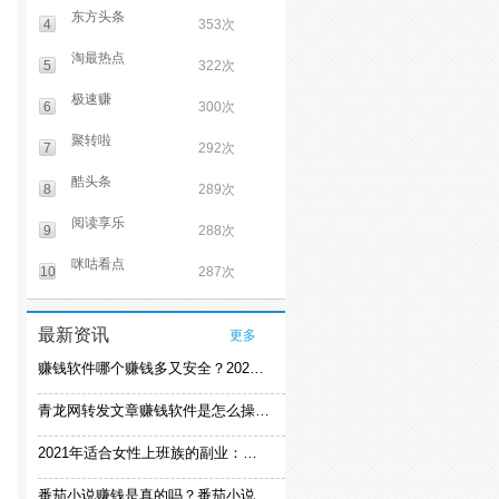
东方头条
4
353次
淘最热点
5
322次
极速赚
6
300次
聚转啦
7
292次
酷头条
8
289次
阅读享乐
9
288次
咪咕看点
10
287次
最新资讯
更多
赚钱软件哪个赚钱多又安全？2021精选赚钱软件
青龙网转发文章赚钱软件是怎么操作的？
2021年适合女性上班族的副业：女生在家赚钱兼职推荐
番茄小说赚钱是真的吗？番茄小说怎么操作赚钱