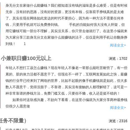
身无分文在家做什么能赚钱？我们都知道没有钱的滋味是多么难受，但是有时候
无奈，没有好的思路，没有好的资源，更没有本钱，仅靠双手挣钱真的是太难
了。其实在现在网络如此发达的时代不要担心，因为有一种方法不需要任何本
钱，只要用手机就可以免费挣到钱。 手机的功能如何强大没有人怀疑，但
用它赚钱可能一部分不理解，其实没关系，你只管去做就行了。在这里小编就来
为大家分享三款身无分文在家做什么能赚钱的法子，仅仅是利用手机让你翻身挣
到钱！ 1
阅读全文>
小兼职日赚100元以上
浏览：1702
年轻人不想打工该怎么赚钱？现在年轻人不像老一辈那么能吃苦耐劳了，有一些
累的、脏的体力活都不愿意干了。但现在不一样了，互联网发展如此之快，最赚
钱的行业早已经来到了网络的世界，比如不起眼的像手机赚钱就是如此，但大多
数人不愿意干，觉得没面子，不靠谱，其实没有接触的人都理解错了，这可是一
种非常靠谱的挣钱方法，免费门槛又低，只要你不懒，收入还是挺不错的！
如果你对这块感兴趣，不妨向下看看，在这里小编就为大家分享两种最挣钱
但很少人愿意做
阅读全文>
小任务不限量）
浏览：2316