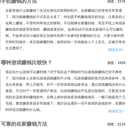
用手机赚钱的方法
浏览：1576
在家里做什么能赚钱？生活在移动互联网的时代，在家赚钱已经变得非常普通
了，因为能够赚钱的方式实在太多了，特别是手机赚钱项目的兴起，让更多的人
在网上赚钱，不受时间和地点的限制。不仅能够在家赚到钱，而且手机上有很多
赚钱项目都是零投资的，赚钱速度还快。 如果你还不知道在家做什么可以赚到
钱，不妨来试试小编目前正在操作的两个在家0投资赚钱的方法。只要大家利用
空闲时间操作，肯定能够赚到钱，做得好的一天就能收入个上百元，足够日常的
生活费用了。
阅读全文>
：哪种游戏赚钱比较快？
浏览：1628
现在玩什么游戏可以赚到钱？对于现在这个网络时代玩游戏能赚钱已经不稀奇
了，因为很多人在家玩游戏就能赚到不少钱，玩游戏赚钱的形式也有很多种，包
含出售装备、带人升级等。对于一些资深游戏玩家来说，通过游戏赚钱没有什么
难度。不过对于一些普通用户来说，玩游戏赚钱似乎也是比较难的，主要是没有
找到合适靠谱的赚钱软件。在网上操作的很多游戏赚钱项目，一般只能提现个几
毛钱，要想赚更多就非常困难了。偶尔还会遇到一些不靠谱的游戏软件，花费的
时间也没能赚到什么钱。
阅读全文>
：可靠的在家赚钱方法
浏览：2210