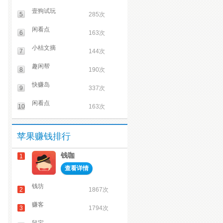
壹狗试玩
5
285次
闲看点
6
163次
小桔文摘
7
144次
趣闲帮
8
190次
快赚岛
9
337次
闲看点
10
163次
苹果赚钱排行
钱咖
1
查看详情
钱坊
2
1867次
赚客
3
1794次