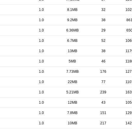
1.0
8.1MB
32
102
1.0
9.2MB
38
86
1.0
6.36MB
29
65
1.0
6.7MB
52
106
1.0
13MB
38
117
1.0
5MB
46
118
1.0
7.73MB
176
127
1.0
22MB
77
110
1.0
5.21MB
239
163
1.0
12MB
43
105
1.0
7.8MB
151
129
1.0
10MB
217
142