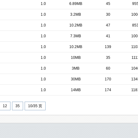
1.0
6.89MB
45
95
1.0
3.2MB
30
100
1.0
10.2MB
47
85
1.0
7.3MB
41
100
1.0
10.2MB
139
110
1.0
10MB
35
111
1.0
3MB
60
104
1.0
30MB
170
134
1.0
14MB
174
118
12
35
10/35 页