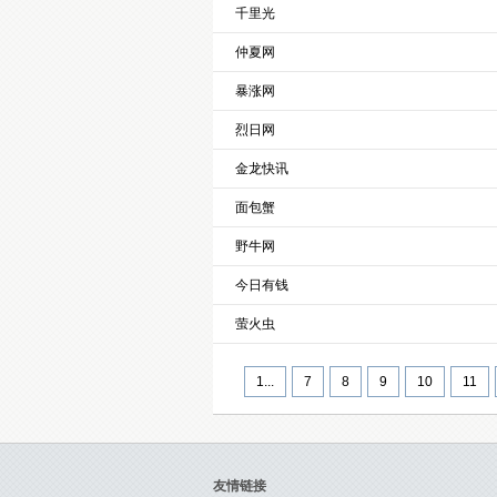
千里光
仲夏网
暴涨网
烈日网
金龙快讯
面包蟹
野牛网
今日有钱
萤火虫
1...
7
8
9
10
11
友情链接