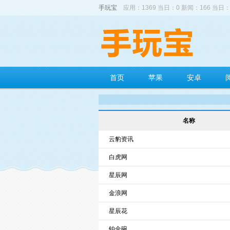
手玩宝
应用：1369 当日：0 新闻：166 当日：
首页
苹果
安卓
名称
云豹资讯
白虎网
星辰网
金浪网
星辰花
铂金碗