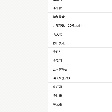
小米粒
鲸鲨快赚
共赢资讯（19号上线）
飞天涨
糊口资讯
千日红
金骆网
蓝莓转平台
满天星(新版)
喜旺网
坚持赚
海龙赚