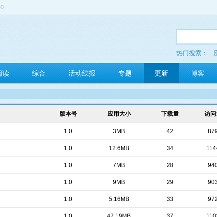
0
热门搜索：
多玩红包
阅读
综合
活动线报
专题
更新
博客
版本号
应用大小
下载量
访问
1.0
3MB
42
87
1.0
12.6MB
34
114
1.0
7MB
28
94
1.0
9MB
29
90
1.0
5.16MB
33
97
1.0
47.19MB
37
110