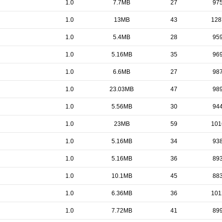
1.0
7.7MB
27
97
1.0
13MB
43
128
1.0
5.4MB
28
95
1.0
5.16MB
35
96
1.0
6.6MB
27
98
1.0
23.03MB
47
98
1.0
5.56MB
30
94
1.0
23MB
59
101
1.0
5.16MB
34
93
1.0
5.16MB
36
89
1.0
10.1MB
45
88
1.0
6.36MB
36
101
1.0
7.72MB
41
89