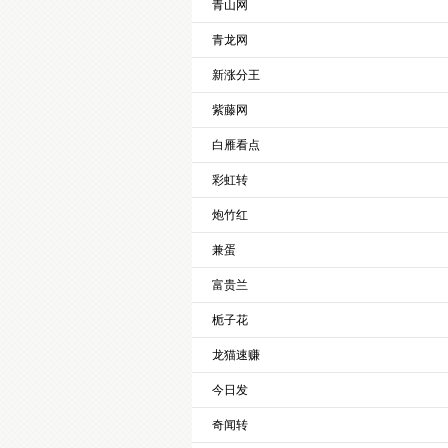
青山网
青龙网
新涨分王
紫藤网
白雁看点
彩虹转
炮竹红
兼蛋
富贵兰
栀子花
龙猫速赚
今日发
奇闻转