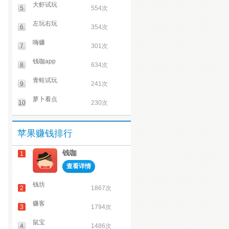
大虾试玩
5
554次
左玩右玩
6
354次
嗨赚
7
301次
钱咖app
8
634次
青蛙试玩
9
241次
萝卜看点
10
230次
苹果赚钱排行
钱咖
1
查看详情
钱坊
2
1867次
赚客
3
1794次
鼠宝
4
1486次