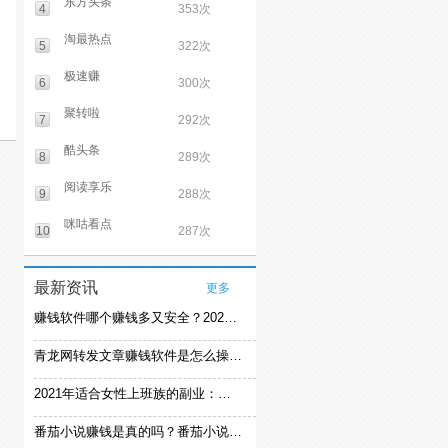
东方头条
4
353次
淘最热点
5
322次
极速赚
6
300次
聚转啦
7
292次
酷头条
8
289次
阅读享乐
9
288次
咪咕看点
10
287次
最新资讯
更多
赚钱软件哪个赚钱多又安全？2021精选赚钱软件
青龙网转发文章赚钱软件是怎么操作的？
2021年适合女性上班族的副业：女生在家赚钱兼职推荐
番茄小说赚钱是真的吗？番茄小说怎么操作赚钱