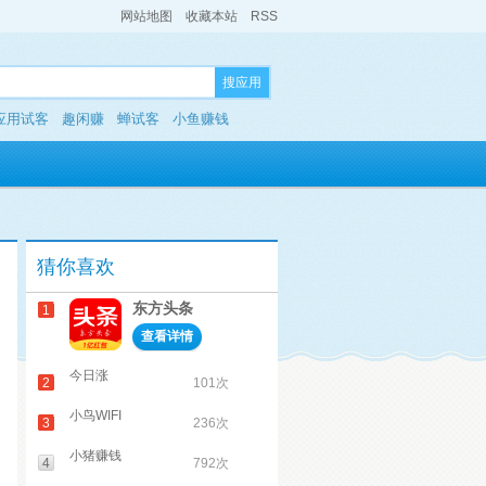
网站地图
收藏本站
RSS
搜应用
应用试客
趣闲赚
蝉试客
小鱼赚钱
猜你喜欢
东方头条
1
查看详情
今日涨
2
101次
小鸟WIFI
3
236次
小猪赚钱
4
792次