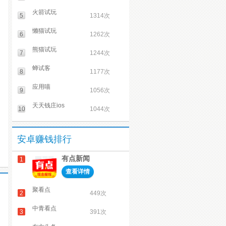
火箭试玩
5
1314次
懒猫试玩
6
1262次
熊猫试玩
7
1244次
蝉试客
8
1177次
应用喵
9
1056次
天天钱庄ios
10
1044次
安卓赚钱排行
有点新闻
1
查看详情
聚看点
2
449次
中青看点
3
391次