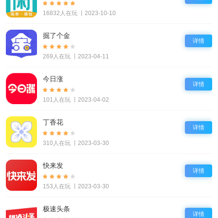
16832人在玩 丨2023-10-10
掘了个金
详情
269人在玩 丨2023-04-11
今日涨
详情
101人在玩 丨2023-04-02
丁香花
详情
310人在玩 丨2023-03-30
快来发
详情
153人在玩 丨2023-03-30
极速头条
详情