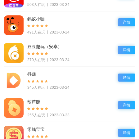
503人在玩 丨2023-03-24
蚂蚁小咖
详情
491人在玩 丨2023-03-24
豆豆趣玩（安卓）
详情
270人在玩 丨2023-03-24
抖赚
详情
345人在玩 丨2023-03-24
葫芦赚
详情
255人在玩 丨2023-03-23
零钱宝宝
详情