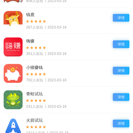
808人在玩 丨2023-03-18
钱鹿
详情
267人在玩 丨2023-03-18
嗨赚
详情
301人在玩 丨2023-03-18
小猪赚钱
详情
792人在玩 丨2023-03-18
青蛙试玩
详情
241人在玩 丨2023-03-18
火箭试玩
详情