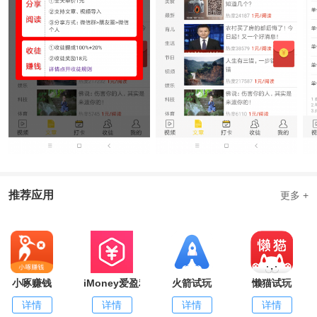
推荐应用
更多 +
小啄赚钱
iMoney爱盈利
火箭试玩
懒猫试玩
详情
详情
详情
详情