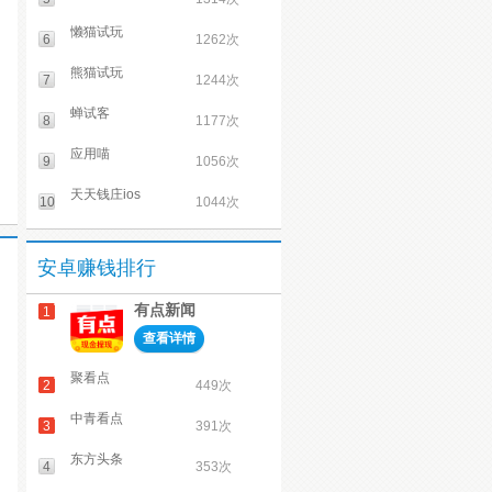
懒猫试玩
6
1262次
熊猫试玩
7
1244次
蝉试客
8
1177次
应用喵
9
1056次
天天钱庄ios
10
1044次
安卓赚钱排行
有点新闻
1
查看详情
聚看点
2
449次
中青看点
3
391次
东方头条
4
353次