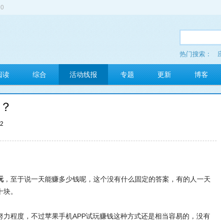
0
热门搜索：
多玩红包
阅读
综合
活动线报
专题
更新
博客
少？
52
玩
，至于说一天能赚多少钱呢，这个没有什么固定的答案，有的人一天
十块。
努力程度，不过苹果手机APP试玩赚钱这种方式还是相当容易的，没有