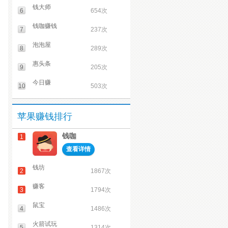
钱大师
6
654次
钱咖赚钱
7
237次
泡泡屋
8
289次
惠头条
9
205次
今日赚
10
503次
苹果赚钱排行
钱咖
1
查看详情
钱坊
2
1867次
赚客
3
1794次
鼠宝
4
1486次
火箭试玩
5
1314次