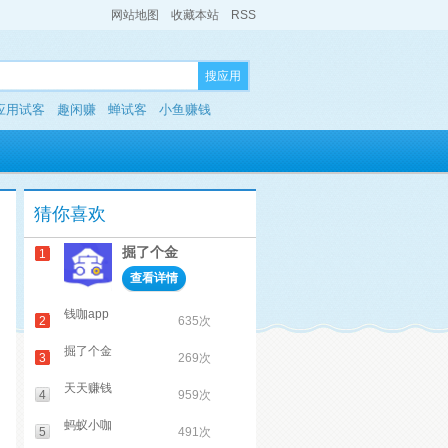
网站地图
收藏本站
RSS
搜应用
应用试客
趣闲赚
蝉试客
小鱼赚钱
猜你喜欢
掘了个金
1
查看详情
钱咖app
2
635次
掘了个金
3
269次
天天赚钱
4
959次
蚂蚁小咖
5
491次