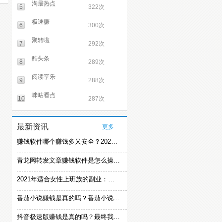
淘最热点
5
322次
极速赚
6
300次
聚转啦
7
292次
酷头条
8
289次
阅读享乐
9
288次
咪咕看点
10
287次
最新资讯
更多
赚钱软件哪个赚钱多又安全？2021精选赚钱软件
青龙网转发文章赚钱软件是怎么操作的？
2021年适合女性上班族的副业：女生在家赚钱兼职推荐
番茄小说赚钱是真的吗？番茄小说怎么操作赚钱
抖音极速版赚钱是真的吗？最终我还是放弃刷视频赚钱