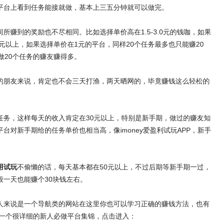
平台上看到任务能接就做，基本上三五分钟就可以做完。
所赚到的奖励也不尽相同。比如选择单价高在1.5-3.0元的钱咖，如果
0元以上，如果选择单价在1元的平台，同样20个任务最多也只能赚20
做20个任务的赚友赚得多。
的朋友来说，肯定也不会三天打渔，两天晒网的，毕竟赚钱这么轻松的
。
任务，这样每天的收入肯定在30元以上，特别是新手期，做过的赚友知
台对新手期给的任务单价也相当高，像imoney爱盈利试玩APP，新手
用试玩
不偷懒的话，每天基本都在50元以上，不过后期等新手期一过，
般一天也能赚个30块钱左右。
人来说是一个导航类的网站在这里你也可以学习正确的赚钱方法，也有
了一个很详细的新人必做平台集锦，点击进入：