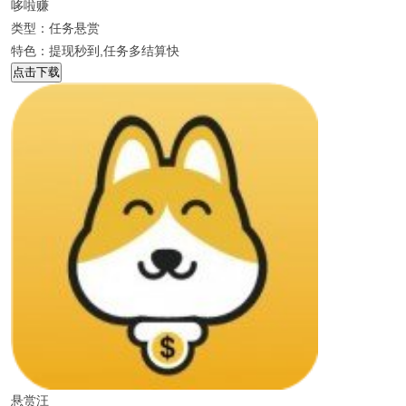
哆啦赚
类型：任务悬赏
特色：提现秒到,任务多结算快
点击下载
悬赏汪