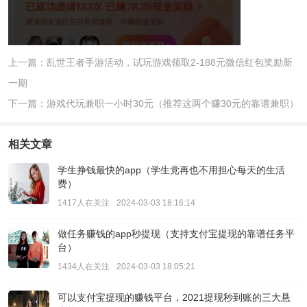
上一篇：乱世王者手游活动，试玩游戏领取2-188元微信红包奖励新
一期
下一篇：游戏代玩兼职一小时30元（推荐这两个赚30元的靠谱兼职）
相关文章
学生挣钱最快的app（学生党再也不用担心每天的生活
费）
1417人在关注
2024-03-03 18:16:14
做任务赚钱的app秒提现（支持支付宝提现的靠谱任务平
台）
1434人在关注
2024-03-03 18:05:21
可以支付宝提现的赚钱平台，2021提现秒到账的三大悬