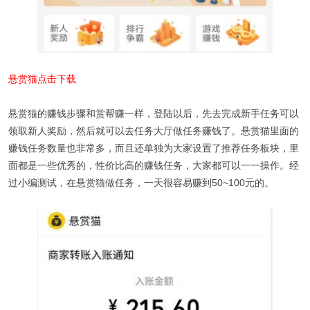
悬赏猫点击下载
悬赏猫的赚钱步骤和赏帮赚一样，登陆以后，先去完成新手任务可以
领取新人奖励，然后就可以去任务大厅做任务赚钱了。悬赏猫里面的
赚钱任务数量也非常多，而且还单独为大家设置了推荐任务板块，里
面都是一些优秀的，性价比高的赚钱任务，大家都可以一一操作。经
过小编测试，在悬赏猫做任务，一天很容易赚到50~100元的。