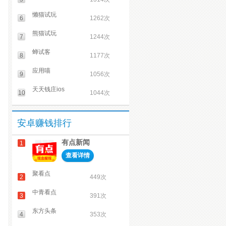
懒猫试玩
6
1262次
熊猫试玩
7
1244次
蝉试客
8
1177次
应用喵
9
1056次
天天钱庄ios
10
1044次
安卓赚钱排行
有点新闻
1
查看详情
聚看点
2
449次
中青看点
3
391次
东方头条
4
353次