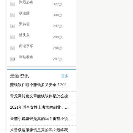
淘最热点
5
322次
极速赚
6
300次
聚转啦
7
292次
酷头条
8
289次
阅读享乐
9
288次
咪咕看点
10
287次
最新资讯
更多
赚钱软件哪个赚钱多又安全？2021精选赚钱软件
青龙网转发文章赚钱软件是怎么操作的？
2021年适合女性上班族的副业：女生在家赚钱兼职推荐
番茄小说赚钱是真的吗？番茄小说怎么操作赚钱
抖音极速版赚钱是真的吗？最终我还是放弃刷视频赚钱