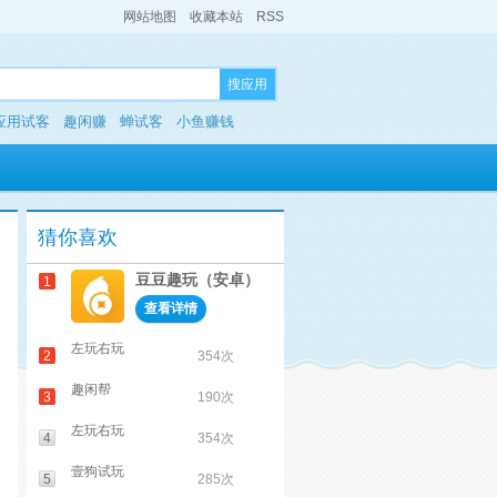
网站地图
收藏本站
RSS
搜应用
应用试客
趣闲赚
蝉试客
小鱼赚钱
猜你喜欢
豆豆趣玩（安卓）
1
查看详情
左玩右玩
2
354次
趣闲帮
3
190次
左玩右玩
4
354次
壹狗试玩
5
285次