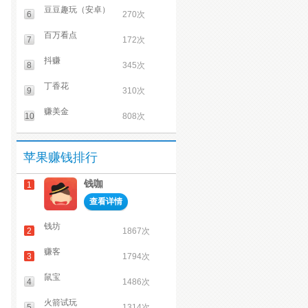
豆豆趣玩（安卓）
6
270次
百万看点
7
172次
抖赚
8
345次
丁香花
9
310次
赚美金
10
808次
苹果赚钱排行
钱咖
1
查看详情
钱坊
2
1867次
赚客
3
1794次
鼠宝
4
1486次
火箭试玩
5
1314次