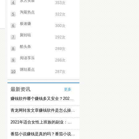
东方头条
4
353次
淘最热点
5
322次
极速赚
6
300次
聚转啦
7
292次
酷头条
8
289次
阅读享乐
9
288次
咪咕看点
10
287次
最新资讯
更多
赚钱软件哪个赚钱多又安全？2021精选赚钱软件
青龙网转发文章赚钱软件是怎么操作的？
2021年适合女性上班族的副业：女生在家赚钱兼职推荐
番茄小说赚钱是真的吗？番茄小说怎么操作赚钱