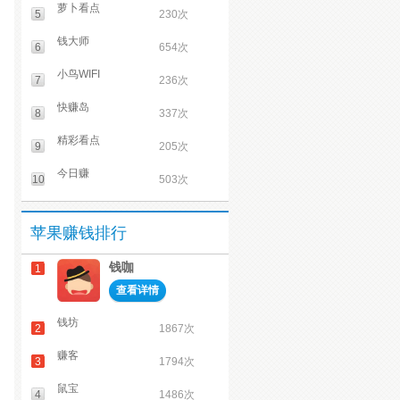
萝卜看点
5
230次
钱大师
6
654次
小鸟WIFI
7
236次
快赚岛
8
337次
精彩看点
9
205次
今日赚
10
503次
苹果赚钱排行
钱咖
1
查看详情
钱坊
2
1867次
赚客
3
1794次
鼠宝
4
1486次