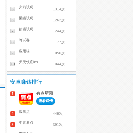
火箭试玩
5
1314次
懒猫试玩
6
1262次
熊猫试玩
7
1244次
蝉试客
8
1177次
应用喵
9
1056次
天天钱庄ios
10
1044次
安卓赚钱排行
有点新闻
1
查看详情
聚看点
2
449次
中青看点
3
391次