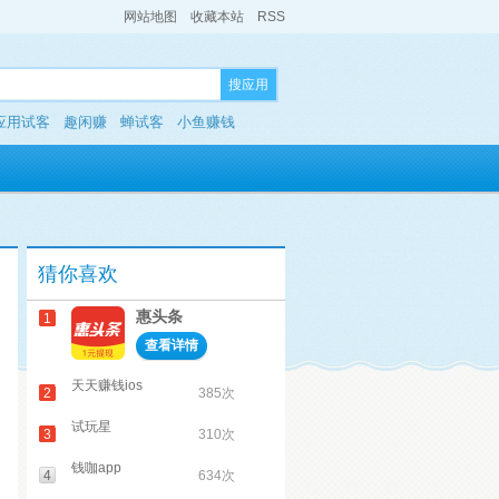
网站地图
收藏本站
RSS
搜应用
应用试客
趣闲赚
蝉试客
小鱼赚钱
猜你喜欢
惠头条
1
查看详情
天天赚钱ios
2
385次
试玩星
3
310次
钱咖app
4
634次