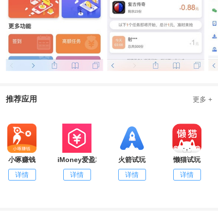
推荐应用
更多 +
小啄赚钱
iMoney爱盈利
火箭试玩
懒猫试玩
详情
详情
详情
详情