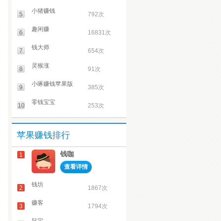
小猪赚钱
5
792次
趣闲赚
6
16831次
钱大师
7
654次
灵猴涨
8
91次
小啄赚钱苹果版
9
385次
零钱宝宝
10
253次
苹果赚钱排行
钱咖
1
查看详情
钱坊
2
1867次
赚客
3
1794次