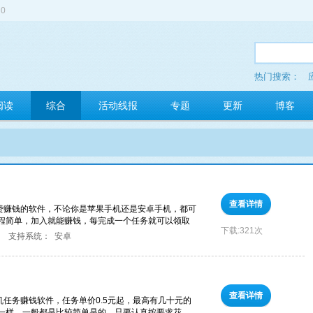
0
热门搜索：
多玩红包
阅读
综合
活动线报
专题
更新
博客
查看详情
点赞赚钱的软件，不论你是苹果手机还是安卓手机，都可
程简单，加入就能赚钱，每完成一个任务就可以领取
下载:
321次
支持系统：
安卓
查看详情
机任务赚钱软件，任务单价0.5元起，最高有几十元的
一样，一般都是比较简单是的，只要认真按要求花