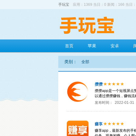
手玩宝
应用：1369 当日：0 新闻：166 当日：
首页
苹果
安卓
类别：
全部
攒攒
攒攒app是一个短视屏
以通过攒攒赚钱，赚钱流
发布时间：
2022-01-31
赚享
赚享app，最新发布的手
任务，跟趣闲赚、众人帮