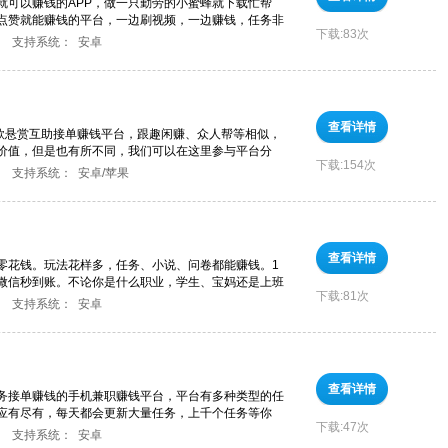
就可以赚钱的APP，做一只勤劳的小蜜蜂就下载忙帮
点赞就能赚钱的平台，一边刷视频，一边赚钱，任务非
下载:
83次
支持系统：
安卓
查看详情
一款悬赏互助接单赚钱平台，跟趣闲赚、众人帮等相似，
价值，但是也有所不同，我们可以在这里参与平台分
下载:
154次
支持系统：
安卓/苹果
查看详情
零花钱。玩法花样多，任务、小说、问卷都能赚钱。1
微信秒到账。不论你是什么职业，学生、宝妈还是上班
下载:
81次
支持系统：
安卓
查看详情
任务接单赚钱的手机兼职赚钱平台，平台有多种类型的任
应有尽有，每天都会更新大量任务，上千个任务等你
下载:
47次
支持系统：
安卓