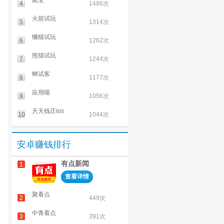
鼠宝
4
1486次
火箭试玩
5
1314次
懒猫试玩
6
1262次
熊猫试玩
7
1244次
蝉试客
8
1177次
应用喵
9
1056次
天天钱庄ios
10
1044次
安卓赚钱排行
有点新闻
1
查看详情
聚看点
2
449次
中青看点
3
391次