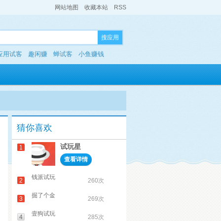
网站地图
收藏本站
RSS
搜应用
应用试客
趣闲赚
蝉试客
小鱼赚钱
猜你喜欢
试玩星
1
查看详情
钱派试玩
2
260次
掘了个金
3
269次
壹狗试玩
4
285次