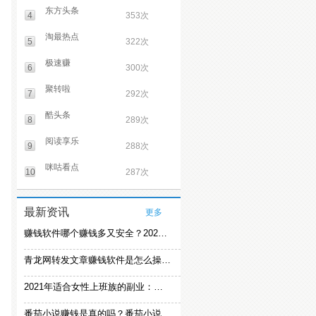
东方头条
4
353次
淘最热点
5
322次
极速赚
6
300次
聚转啦
7
292次
酷头条
8
289次
阅读享乐
9
288次
咪咕看点
10
287次
最新资讯
更多
赚钱软件哪个赚钱多又安全？2021精选赚钱软件
青龙网转发文章赚钱软件是怎么操作的？
2021年适合女性上班族的副业：女生在家赚钱兼职推荐
番茄小说赚钱是真的吗？番茄小说怎么操作赚钱