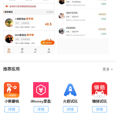
推荐应用
更多 +
小啄赚钱
iMoney爱盈利
火箭试玩
懒猫试玩
详情
详情
详情
详情