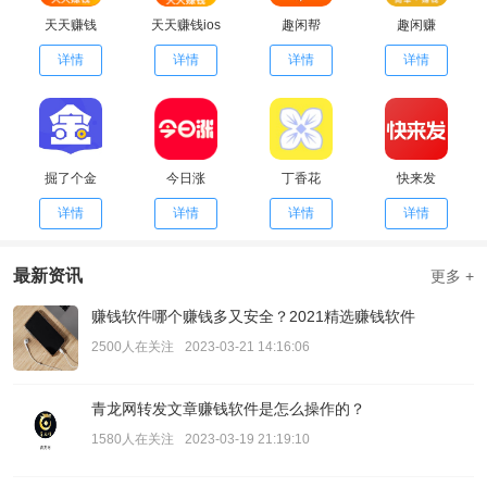
天天赚钱
天天赚钱ios
趣闲帮
趣闲赚
详情
详情
详情
详情
掘了个金
今日涨
丁香花
快来发
详情
详情
详情
详情
最新资讯
更多 +
赚钱软件哪个赚钱多又安全？2021精选赚钱软件
2500人在关注
2023-03-21 14:16:06
青龙网转发文章赚钱软件是怎么操作的？
1580人在关注
2023-03-19 21:19:10