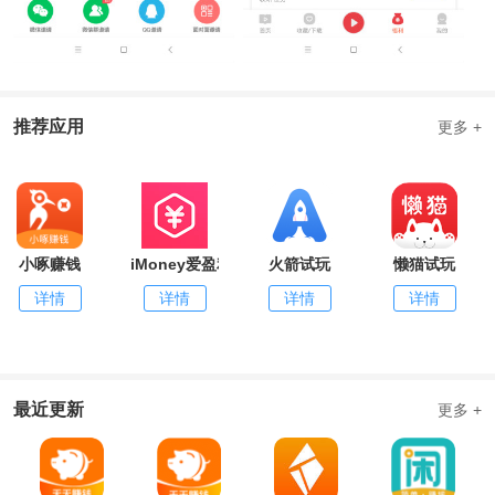
推荐应用
更多 +
小啄赚钱
iMoney爱盈利
火箭试玩
懒猫试玩
详情
详情
详情
详情
最近更新
更多 +