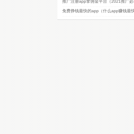
推广注册app拿佣金平台（2021推广
免费挣钱最快的app（什么app赚钱最