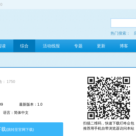
0
热门搜索：
多玩红包
阅读
综合
活动线报
专题
更新
博客
： 1750
09
最新版本：1.0
语言：简体中文
扫描二维码，快速下载叮咚众包
推荐用手机自带浏览器访问本站
下载
(跳转至官网下载)