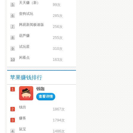
天天赚（新）
5
99次
壹狗试玩
6
285次
网易新闻极速版
7
256次
葫芦赚
8
255次
试玩星
9
310次
闲看点
10
163次
苹果赚钱排行
钱咖
1
查看详情
钱坊
2
1867次
赚客
3
1794次
鼠宝
4
1486次