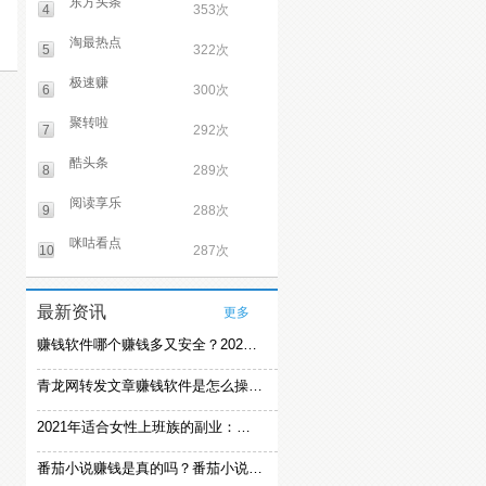
东方头条
4
353次
淘最热点
5
322次
极速赚
6
300次
聚转啦
7
292次
酷头条
8
289次
阅读享乐
9
288次
咪咕看点
10
287次
最新资讯
更多
赚钱软件哪个赚钱多又安全？2021精选赚钱软件
青龙网转发文章赚钱软件是怎么操作的？
2021年适合女性上班族的副业：女生在家赚钱兼职推荐
番茄小说赚钱是真的吗？番茄小说怎么操作赚钱