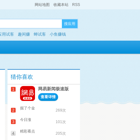
网站地图
收藏本站
RSS
搜应用
应用试客
趣闲赚
蝉试客
小鱼赚钱
猜你喜欢
网易新闻极速版
1
查看详情
掘了个金
2
269次
今日涨
3
101次
精彩看点
4
205次