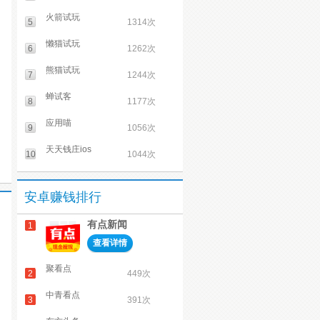
火箭试玩
5
1314次
懒猫试玩
6
1262次
熊猫试玩
7
1244次
蝉试客
8
1177次
应用喵
9
1056次
天天钱庄ios
10
1044次
安卓赚钱排行
有点新闻
1
查看详情
聚看点
2
449次
中青看点
3
391次