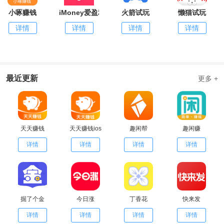
小啄赚钱
iMoney爱盈利
火箭试玩
懒猫试玩
详情
详情
详情
详情
最近更新
更多 +
天天赚钱
天天赚钱ios
趣闲帮
趣闲赚
详情
详情
详情
详情
掘了个金
今日涨
丁香花
快来发
详情
详情
详情
详情