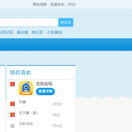
网站地图
收藏本站
RSS
搜应用
应用试客
趣闲赚
蝉试客
小鱼赚钱
猜你喜欢
左玩右玩
1
查看详情
抖赚
2
345次
天天赚（新）
3
99次
大虾试玩
4
554次