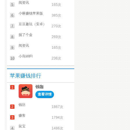
阅资讯
5
165次
小啄赚钱苹果版
6
385次
豆豆趣玩（安卓）
7
270次
掘了个金
8
269次
阅资讯
9
165次
小鸟WIFI
10
236次
苹果赚钱排行
钱咖
1
查看详情
钱坊
2
1867次
赚客
3
1794次
鼠宝
4
1486次