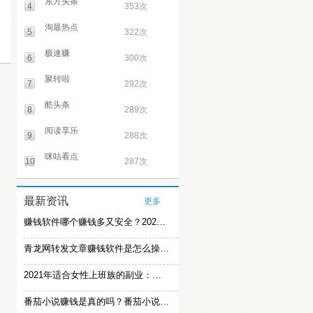
东方头条
4
353次
淘最热点
5
322次
极速赚
6
300次
聚转啦
7
292次
酷头条
8
289次
阅读享乐
9
288次
咪咕看点
10
287次
最新资讯
更多
赚钱软件哪个赚钱多又安全？2021精选赚钱软件
青龙网转发文章赚钱软件是怎么操作的？
2021年适合女性上班族的副业：女生在家赚钱兼职推荐
番茄小说赚钱是真的吗？番茄小说怎么操作赚钱