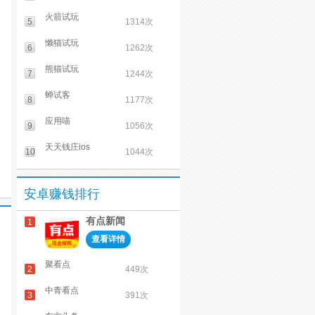
火箭试玩
5
1314次
懒猫试玩
6
1262次
熊猫试玩
7
1244次
蝉试客
8
1177次
应用喵
9
1056次
天天钱庄ios
10
1044次
安卓赚钱排行
有点新闻
1
查看详情
聚看点
2
449次
中青看点
3
391次