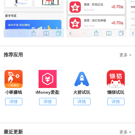
推荐应用
更多 +
小啄赚钱
iMoney爱盈利
火箭试玩
懒猫试玩
详情
详情
详情
详情
最近更新
更多 +