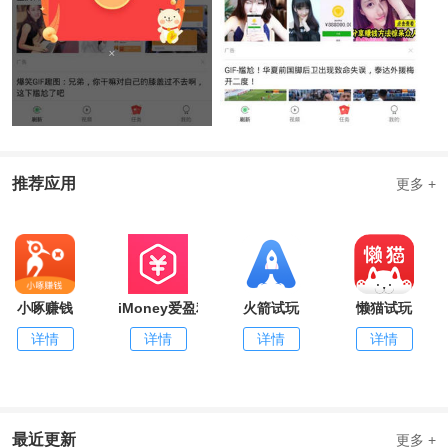
推荐应用
更多 +
小啄赚钱
iMoney爱盈利
火箭试玩
懒猫试玩
详情
详情
详情
详情
最近更新
更多 +