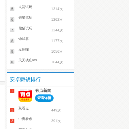
火箭试玩
5
1314次
懒猫试玩
6
1262次
熊猫试玩
7
1244次
蝉试客
8
1177次
应用喵
9
1056次
天天钱庄ios
10
1044次
安卓赚钱排行
有点新闻
1
查看详情
聚看点
2
449次
中青看点
3
391次