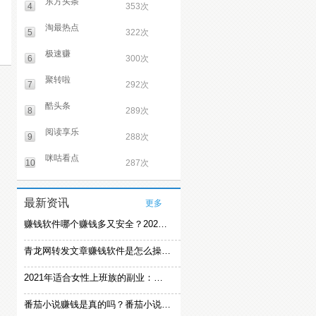
东方头条
4
353次
淘最热点
5
322次
极速赚
6
300次
聚转啦
7
292次
酷头条
8
289次
阅读享乐
9
288次
咪咕看点
10
287次
最新资讯
更多
赚钱软件哪个赚钱多又安全？2021精选赚钱软件
青龙网转发文章赚钱软件是怎么操作的？
2021年适合女性上班族的副业：女生在家赚钱兼职推荐
番茄小说赚钱是真的吗？番茄小说怎么操作赚钱