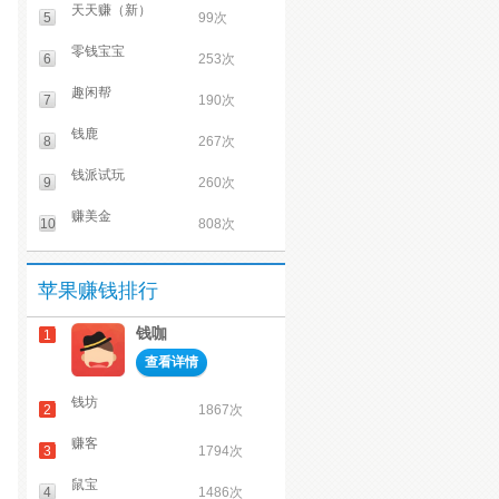
天天赚（新）
5
99次
零钱宝宝
6
253次
趣闲帮
7
190次
钱鹿
8
267次
钱派试玩
9
260次
赚美金
10
808次
苹果赚钱排行
钱咖
1
查看详情
钱坊
2
1867次
赚客
3
1794次
鼠宝
4
1486次