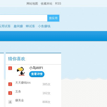
网站地图
收藏本站
RSS
搜应用
应用试客
趣闲赚
蝉试客
小鱼赚钱
猜你喜欢
小鸟WIFI
1
查看详情
天天赚钱ios
2
385次
五条
3
162次
赚美金
4
808次