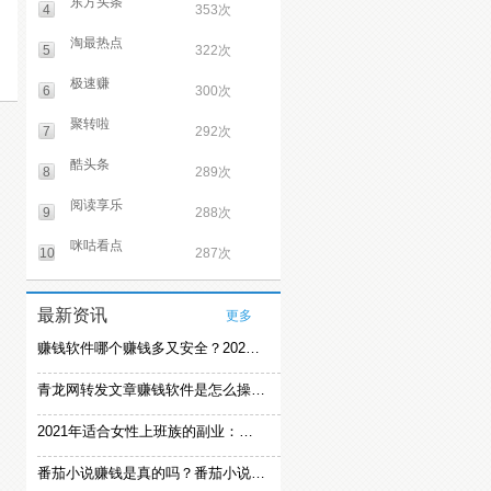
东方头条
4
353次
淘最热点
5
322次
极速赚
6
300次
聚转啦
7
292次
酷头条
8
289次
阅读享乐
9
288次
咪咕看点
10
287次
最新资讯
更多
赚钱软件哪个赚钱多又安全？2021精选赚钱软件
青龙网转发文章赚钱软件是怎么操作的？
2021年适合女性上班族的副业：女生在家赚钱兼职推荐
番茄小说赚钱是真的吗？番茄小说怎么操作赚钱