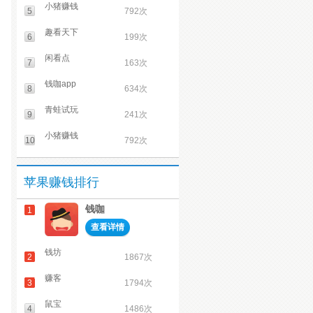
小猪赚钱
5
792次
趣看天下
6
199次
闲看点
7
163次
钱咖app
8
634次
青蛙试玩
9
241次
小猪赚钱
10
792次
苹果赚钱排行
钱咖
1
查看详情
钱坊
2
1867次
赚客
3
1794次
鼠宝
4
1486次