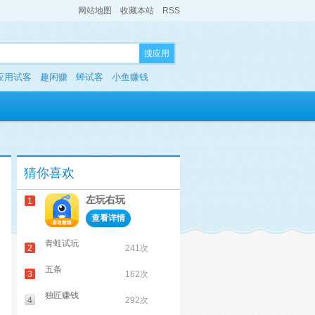
网站地图
收藏本站
RSS
搜应用
应用试客
趣闲赚
蝉试客
小鱼赚钱
猜你喜欢
左玩右玩
1
查看详情
青蛙试玩
2
241次
五条
3
162次
独匠赚钱
4
292次