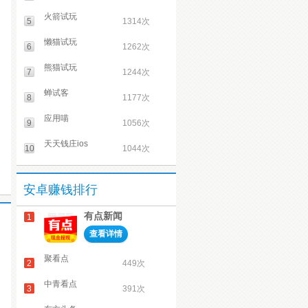
火箭试玩
5
1314次
懒猫试玩
6
1262次
熊猫试玩
7
1244次
蝉试客
8
1177次
应用喵
9
1056次
天天钱庄ios
10
1044次
安卓赚钱排行
有点新闻
1
查看详情
聚看点
2
449次
中青看点
3
391次