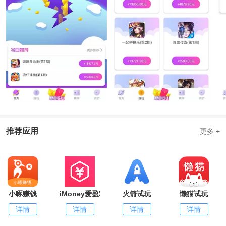
推荐应用
更多 +
小啄赚钱
iMoney爱盈利
火箭试玩
懒猫试玩
详情
详情
详情
详情