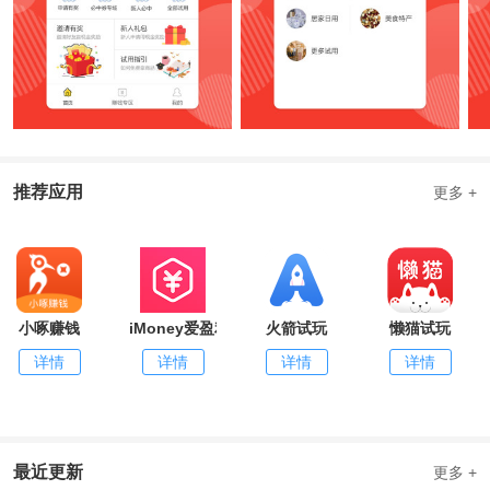
推荐应用
更多 +
小啄赚钱
iMoney爱盈利
火箭试玩
懒猫试玩
详情
详情
详情
详情
最近更新
更多 +