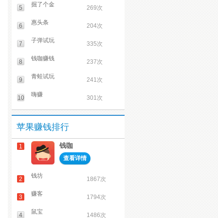
掘了个金
5
269次
惠头条
6
204次
子弹试玩
7
335次
钱咖赚钱
8
237次
青蛙试玩
9
241次
嗨赚
10
301次
苹果赚钱排行
钱咖
1
查看详情
钱坊
2
1867次
赚客
3
1794次
鼠宝
4
1486次