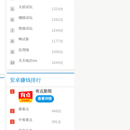
火箭试玩
5
1314次
懒猫试玩
6
1262次
熊猫试玩
7
1244次
蝉试客
8
1177次
应用喵
9
1056次
天天钱庄ios
10
1044次
安卓赚钱排行
有点新闻
1
查看详情
聚看点
2
449次
中青看点
3
391次