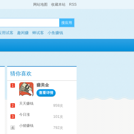
网站地图
收藏本站
RSS
搜应用
应用试客
趣闲赚
蝉试客
小鱼赚钱
猜你喜欢
赚美金
1
查看详情
天天赚钱
2
959次
今日涨
3
101次
小猪赚钱
4
792次