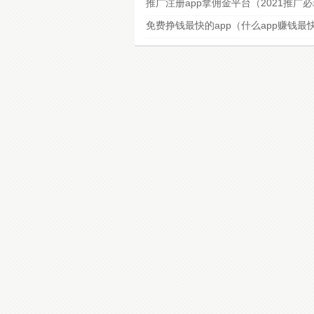
推广注册app拿佣金平台（2021推广
免费挣钱最快的app（什么app赚钱最