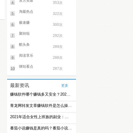
东方头条
4
353次
淘最热点
5
322次
极速赚
6
300次
聚转啦
7
292次
酷头条
8
289次
阅读享乐
9
288次
咪咕看点
10
287次
最新资讯
更多
赚钱软件哪个赚钱多又安全？2021精选赚钱软件
青龙网转发文章赚钱软件是怎么操作的？
2021年适合女性上班族的副业：女生在家赚钱兼职推荐
番茄小说赚钱是真的吗？番茄小说怎么操作赚钱