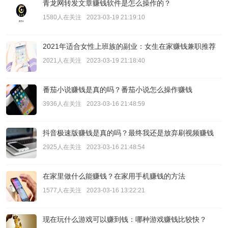
青龙网转发文章赚钱软件是怎么操作的？
1580人在关注
2023-03-19 21:19:10
2021年适合女性上班族的副业：女生在家赚钱兼职推荐
2021人在关注
2023-03-19 21:18:40
番茄小说赚钱是真的吗？番茄小说怎么操作赚钱
3936人在关注
2023-03-16 21:48:59
抖音极速版赚钱是真的吗？最终我还是放弃刷视频赚钱
2925人在关注
2023-03-16 21:48:54
在家里做什么能赚钱？在家用手机赚钱的方法
1577人在关注
2023-03-16 13:22:21
现在玩什么游戏可以赚到钱：哪种游戏赚钱比较快？