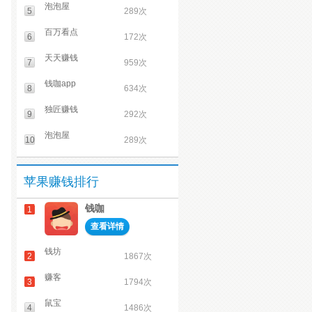
泡泡屋
5
289次
百万看点
6
172次
天天赚钱
7
959次
钱咖app
8
634次
独匠赚钱
9
292次
泡泡屋
10
289次
苹果赚钱排行
钱咖
1
查看详情
钱坊
2
1867次
赚客
3
1794次
鼠宝
4
1486次