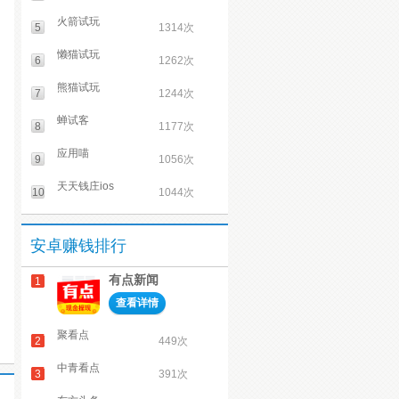
火箭试玩
5
1314次
懒猫试玩
6
1262次
熊猫试玩
7
1244次
蝉试客
8
1177次
应用喵
9
1056次
天天钱庄ios
10
1044次
安卓赚钱排行
有点新闻
1
查看详情
聚看点
2
449次
中青看点
3
391次