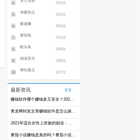
东方头条
4
353次
淘最热点
5
322次
极速赚
6
300次
聚转啦
7
292次
酷头条
8
289次
阅读享乐
9
288次
咪咕看点
10
287次
最新资讯
更多
赚钱软件哪个赚钱多又安全？2021精选赚钱软件
青龙网转发文章赚钱软件是怎么操作的？
2021年适合女性上班族的副业：女生在家赚钱兼职推荐
番茄小说赚钱是真的吗？番茄小说怎么操作赚钱