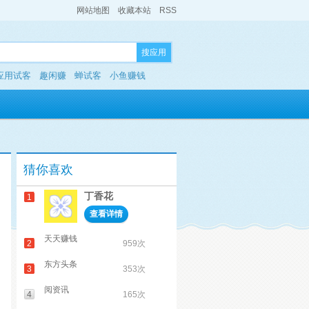
网站地图
收藏本站
RSS
搜应用
应用试客
趣闲赚
蝉试客
小鱼赚钱
猜你喜欢
丁香花
1
查看详情
天天赚钱
2
959次
东方头条
3
353次
阅资讯
4
165次