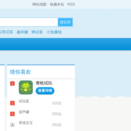
网站地图
收藏本站
RSS
搜应用
应用试客
趣闲赚
蝉试客
小鱼赚钱
猜你喜欢
青蛙试玩
1
查看详情
试玩星
2
310次
葫芦赚
3
255次
零钱宝宝
4
253次