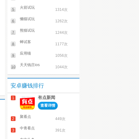
火箭试玩
5
1314次
懒猫试玩
6
1262次
熊猫试玩
7
1244次
蝉试客
8
1177次
应用喵
9
1056次
天天钱庄ios
10
1044次
安卓赚钱排行
有点新闻
1
查看详情
聚看点
2
449次
中青看点
3
391次