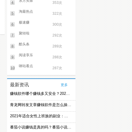
东方头条
4
353次
淘最热点
5
322次
极速赚
6
300次
聚转啦
7
292次
酷头条
8
289次
阅读享乐
9
288次
咪咕看点
10
287次
最新资讯
更多
赚钱软件哪个赚钱多又安全？2021精选赚钱软件
青龙网转发文章赚钱软件是怎么操作的？
2021年适合女性上班族的副业：女生在家赚钱兼职推荐
番茄小说赚钱是真的吗？番茄小说怎么操作赚钱