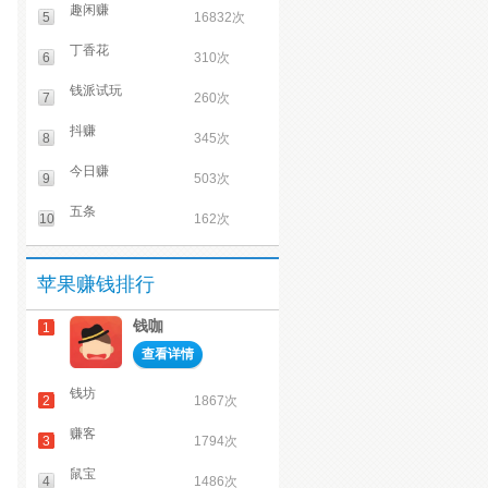
趣闲赚
5
16832次
丁香花
6
310次
钱派试玩
7
260次
抖赚
8
345次
今日赚
9
503次
五条
10
162次
苹果赚钱排行
钱咖
1
查看详情
钱坊
2
1867次
赚客
3
1794次
鼠宝
4
1486次