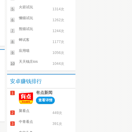
火箭试玩
5
1314次
懒猫试玩
6
1262次
熊猫试玩
7
1244次
蝉试客
8
1177次
应用喵
9
1056次
天天钱庄ios
10
1044次
安卓赚钱排行
有点新闻
1
查看详情
聚看点
2
449次
中青看点
3
391次