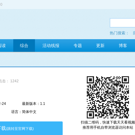
0
热门搜索：
多玩红包
阅读
综合
活动线报
专题
更新
博客
点击： 1242
-24
最新版本：1.1
语言：简体中文
扫描二维码，快速下载天天看视频
推荐用手机自带浏览器访问本站
下载
(跳转至官网下载)