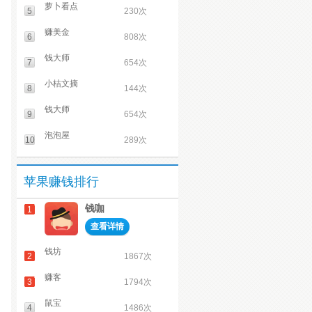
萝卜看点
5
230次
赚美金
6
808次
钱大师
7
654次
小桔文摘
8
144次
钱大师
9
654次
泡泡屋
10
289次
苹果赚钱排行
钱咖
1
查看详情
钱坊
2
1867次
赚客
3
1794次
鼠宝
4
1486次