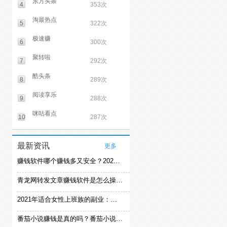
东方头条
4
353次
淘最热点
5
322次
极速赚
6
300次
聚转啦
7
292次
酷头条
8
289次
阅读享乐
9
288次
咪咕看点
10
287次
最新资讯
更多
赚钱软件哪个赚钱多又安全？2021精选赚钱软件
青龙网转发文章赚钱软件是怎么操作的？
2021年适合女性上班族的副业：女生在家赚钱兼职推荐
番茄小说赚钱是真的吗？番茄小说怎么操作赚钱