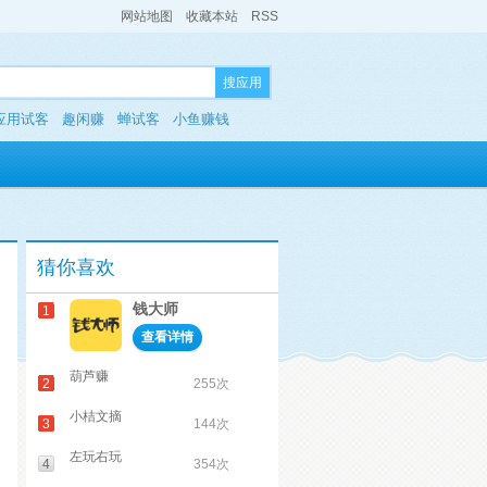
网站地图
收藏本站
RSS
搜应用
应用试客
趣闲赚
蝉试客
小鱼赚钱
猜你喜欢
钱大师
1
查看详情
葫芦赚
2
255次
小桔文摘
3
144次
左玩右玩
4
354次