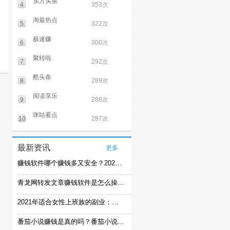
东方头条
4
353次
淘最热点
5
322次
极速赚
6
300次
聚转啦
7
292次
酷头条
8
289次
阅读享乐
9
288次
咪咕看点
10
287次
最新资讯
更多
赚钱软件哪个赚钱多又安全？2021精选赚钱软件
青龙网转发文章赚钱软件是怎么操作的？
2021年适合女性上班族的副业：女生在家赚钱兼职推荐
番茄小说赚钱是真的吗？番茄小说怎么操作赚钱