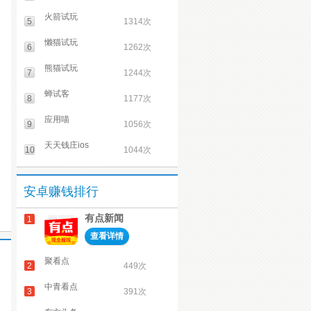
火箭试玩
5
1314次
懒猫试玩
6
1262次
熊猫试玩
7
1244次
蝉试客
8
1177次
应用喵
9
1056次
天天钱庄ios
10
1044次
安卓赚钱排行
有点新闻
1
查看详情
聚看点
2
449次
中青看点
3
391次