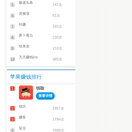
极速头条
5
141次
灵猴涨
6
91次
抖赚
7
345次
萝卜看点
8
230次
快来发
9
153次
天天赚钱ios
10
385次
苹果赚钱排行
钱咖
1
查看详情
钱坊
2
1867次
赚客
3
1794次
鼠宝
4
1486次