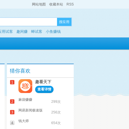
网站地图
收藏本站
RSS
搜应用
应用试客
趣闲赚
蝉试客
小鱼赚钱
猜你喜欢
趣看天下
1
查看详情
麻袋赚赚
2
299次
网易新闻极速版
3
256次
钱大师
4
654次