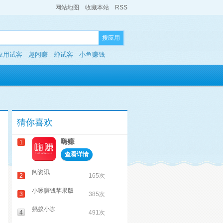
网站地图
收藏本站
RSS
搜应用
应用试客
趣闲赚
蝉试客
小鱼赚钱
猜你喜欢
嗨赚
1
查看详情
阅资讯
2
165次
小啄赚钱苹果版
3
385次
蚂蚁小咖
4
491次