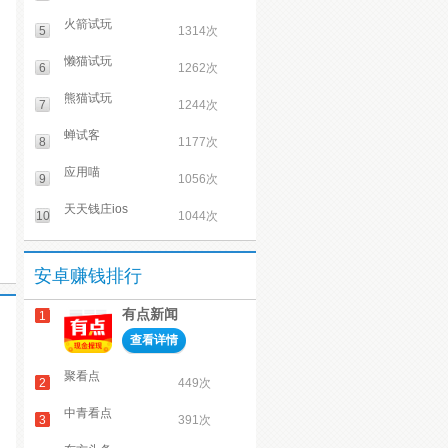
火箭试玩
5
1314次
懒猫试玩
6
1262次
熊猫试玩
7
1244次
蝉试客
8
1177次
应用喵
9
1056次
天天钱庄ios
10
1044次
安卓赚钱排行
有点新闻
1
查看详情
聚看点
2
449次
中青看点
3
391次