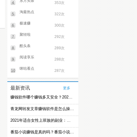
东方头条
4
353次
淘最热点
5
322次
极速赚
6
300次
聚转啦
7
292次
酷头条
8
289次
阅读享乐
9
288次
咪咕看点
10
287次
最新资讯
更多
赚钱软件哪个赚钱多又安全？2021精选赚钱软件
青龙网转发文章赚钱软件是怎么操作的？
2021年适合女性上班族的副业：女生在家赚钱兼职推荐
番茄小说赚钱是真的吗？番茄小说怎么操作赚钱