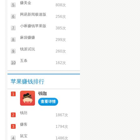
赚美金
5
808次
网易新闻极速版
6
256次
小啄赚钱苹果版
7
385次
麻袋赚赚
8
299次
钱派试玩
9
260次
五条
10
162次
苹果赚钱排行
钱咖
1
查看详情
钱坊
2
1867次
赚客
3
1794次
鼠宝
4
1486次