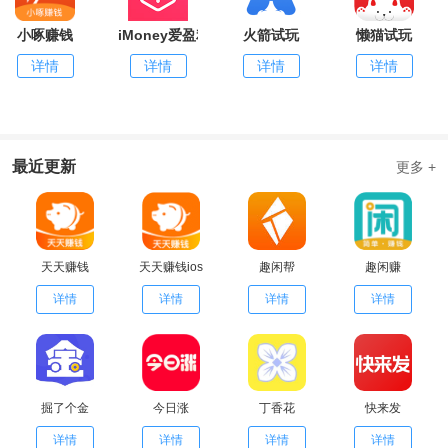
小啄赚钱
iMoney爱盈利
火箭试玩
懒猫试玩
详情
详情
详情
详情
最近更新
更多 +
天天赚钱
天天赚钱ios
趣闲帮
趣闲赚
详情
详情
详情
详情
掘了个金
今日涨
丁香花
快来发
详情
详情
详情
详情