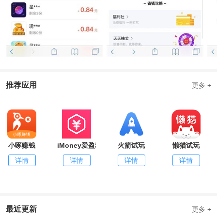
推荐应用
更多 +
小啄赚钱
iMoney爱盈利
火箭试玩
懒猫试玩
详情
详情
详情
详情
最近更新
更多 +