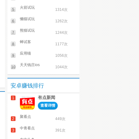
火箭试玩
5
1314次
懒猫试玩
6
1262次
熊猫试玩
7
1244次
蝉试客
8
1177次
应用喵
9
1056次
天天钱庄ios
10
1044次
安卓赚钱排行
有点新闻
1
查看详情
聚看点
2
449次
中青看点
3
391次