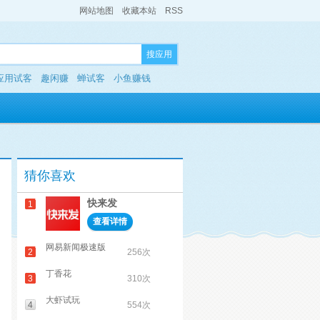
网站地图
收藏本站
RSS
搜应用
应用试客
趣闲赚
蝉试客
小鱼赚钱
猜你喜欢
快来发
1
查看详情
网易新闻极速版
2
256次
丁香花
3
310次
大虾试玩
4
554次