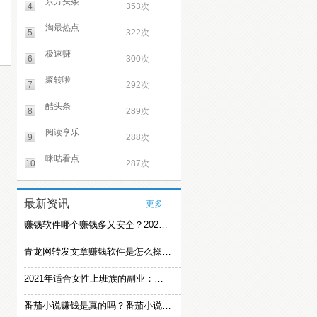
东方头条
4
353次
淘最热点
5
322次
极速赚
6
300次
聚转啦
7
292次
酷头条
8
289次
阅读享乐
9
288次
咪咕看点
10
287次
最新资讯
更多
赚钱软件哪个赚钱多又安全？2021精选赚钱软件
青龙网转发文章赚钱软件是怎么操作的？
2021年适合女性上班族的副业：女生在家赚钱兼职推荐
番茄小说赚钱是真的吗？番茄小说怎么操作赚钱