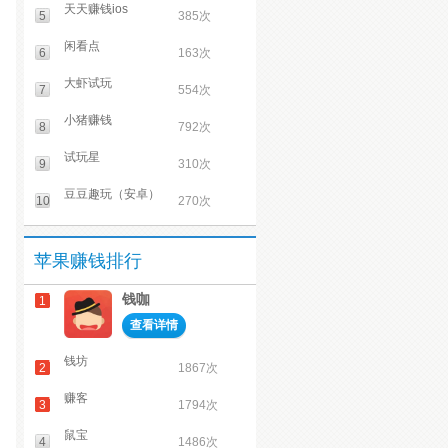
天天赚钱ios
5
385次
闲看点
6
163次
大虾试玩
7
554次
小猪赚钱
8
792次
试玩星
9
310次
豆豆趣玩（安卓）
10
270次
苹果赚钱排行
钱咖
1
查看详情
钱坊
2
1867次
赚客
3
1794次
鼠宝
4
1486次