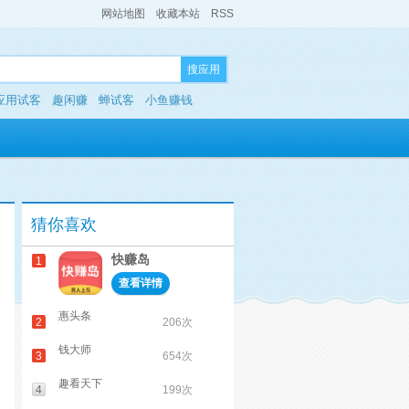
网站地图
收藏本站
RSS
搜应用
应用试客
趣闲赚
蝉试客
小鱼赚钱
猜你喜欢
快赚岛
1
查看详情
惠头条
2
206次
钱大师
3
654次
趣看天下
4
199次