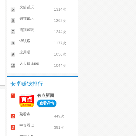
火箭试玩
5
1314次
懒猫试玩
6
1262次
熊猫试玩
7
1244次
蝉试客
8
1177次
应用喵
9
1056次
天天钱庄ios
10
1044次
安卓赚钱排行
有点新闻
1
查看详情
聚看点
2
449次
中青看点
3
391次