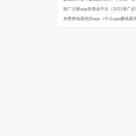
推广注册app拿佣金平台（2021推广
免费挣钱最快的app（什么app赚钱最