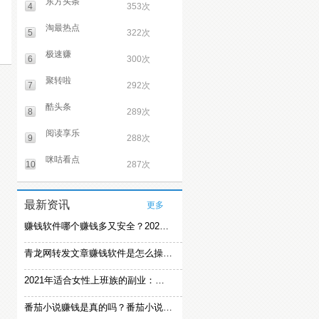
东方头条
4
353次
淘最热点
5
322次
极速赚
6
300次
聚转啦
7
292次
酷头条
8
289次
阅读享乐
9
288次
咪咕看点
10
287次
最新资讯
更多
赚钱软件哪个赚钱多又安全？2021精选赚钱软件
青龙网转发文章赚钱软件是怎么操作的？
2021年适合女性上班族的副业：女生在家赚钱兼职推荐
番茄小说赚钱是真的吗？番茄小说怎么操作赚钱