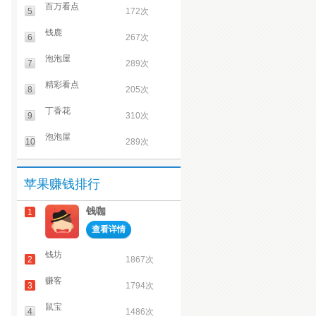
百万看点
5
172次
钱鹿
6
267次
泡泡屋
7
289次
精彩看点
8
205次
丁香花
9
310次
泡泡屋
10
289次
苹果赚钱排行
钱咖
1
查看详情
钱坊
2
1867次
赚客
3
1794次
鼠宝
4
1486次