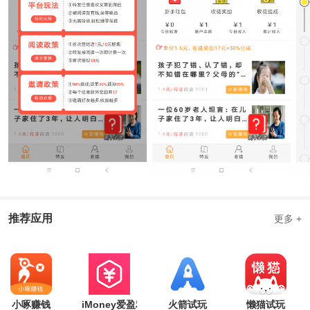
推荐应用
更多 +
小啄赚钱
iMoney爱盈利
火箭试玩
懒猫试玩