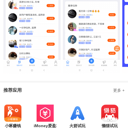
推荐应用
更多 +
小啄赚钱
iMoney爱盈利
火箭试玩
懒猫试玩