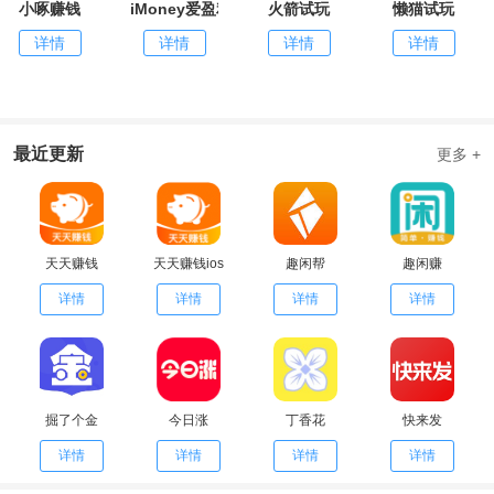
小啄赚钱
iMoney爱盈利
火箭试玩
懒猫试玩
详情
详情
详情
详情
最近更新
更多 +
天天赚钱
天天赚钱ios
趣闲帮
趣闲赚
详情
详情
详情
详情
掘了个金
今日涨
丁香花
快来发
详情
详情
详情
详情