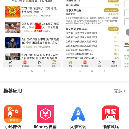
推荐应用
更多 +
小啄赚钱
iMoney爱盈利
火箭试玩
懒猫试玩