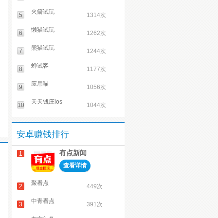
火箭试玩
5
1314次
懒猫试玩
6
1262次
熊猫试玩
7
1244次
蝉试客
8
1177次
应用喵
9
1056次
天天钱庄ios
10
1044次
安卓赚钱排行
有点新闻
1
查看详情
聚看点
2
449次
中青看点
3
391次