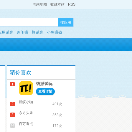
网站地图
收藏本站
RSS
搜应用
应用试客
趣闲赚
蝉试客
小鱼赚钱
猜你喜欢
钱派试玩
1
查看详情
蚂蚁小咖
2
491次
东方头条
3
353次
百万看点
4
172次