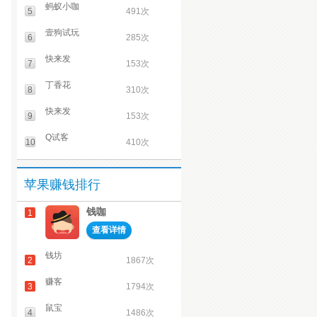
蚂蚁小咖
5
491次
壹狗试玩
6
285次
快来发
7
153次
丁香花
8
310次
快来发
9
153次
Q试客
10
410次
苹果赚钱排行
钱咖
1
查看详情
钱坊
2
1867次
赚客
3
1794次
鼠宝
4
1486次