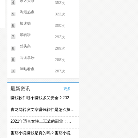
东方头条
4
353次
淘最热点
5
322次
极速赚
6
300次
聚转啦
7
292次
酷头条
8
289次
阅读享乐
9
288次
咪咕看点
10
287次
最新资讯
更多
赚钱软件哪个赚钱多又安全？2021精选赚钱软件
青龙网转发文章赚钱软件是怎么操作的？
2021年适合女性上班族的副业：女生在家赚钱兼职推荐
番茄小说赚钱是真的吗？番茄小说怎么操作赚钱