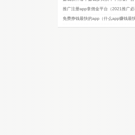
推广注册app拿佣金平台（2021推广
免费挣钱最快的app（什么app赚钱最