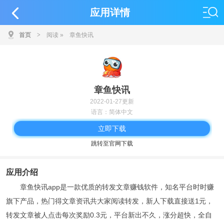
应用详情
首页
>
阅读
»
章鱼快讯
章鱼快讯
2022-01-27更新
语言：简体中文
立即下载
跳转至官网下载
应用介绍
章鱼快讯app是一款优质的转发文章赚钱软件，知名平台时时赚
旗下产品，热门得文章资讯共大家阅读转发，新人下载直接送1元，
转发文章被人点击每次奖励0.3元，平台新出不久，涨分超快，全自