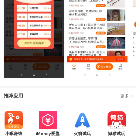
推荐应用
更多 +
小啄赚钱
iMoney爱盈利
火箭试玩
懒猫试玩