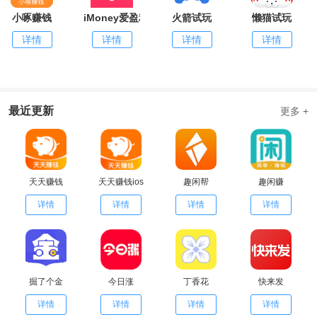
小啄赚钱
iMoney爱盈利
火箭试玩
懒猫试玩
详情
详情
详情
详情
最近更新
更多 +
天天赚钱
天天赚钱ios
趣闲帮
趣闲赚
详情
详情
详情
详情
掘了个金
今日涨
丁香花
快来发
详情
详情
详情
详情