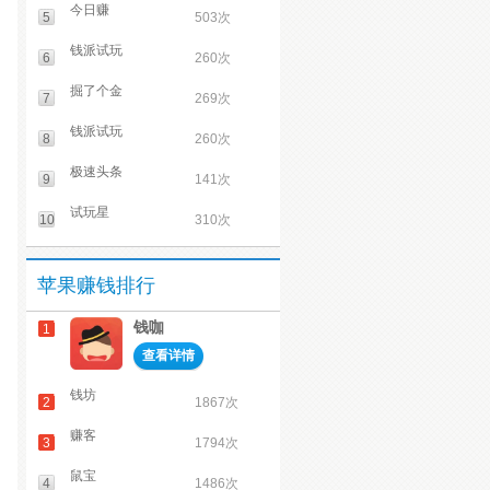
今日赚
5
503次
钱派试玩
6
260次
掘了个金
7
269次
钱派试玩
8
260次
极速头条
9
141次
试玩星
10
310次
苹果赚钱排行
钱咖
1
查看详情
钱坊
2
1867次
赚客
3
1794次
鼠宝
4
1486次