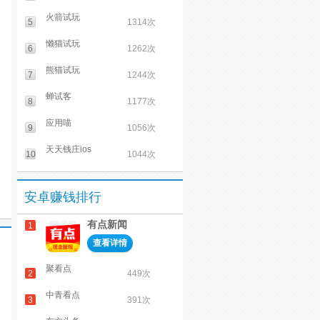
火箭试玩
5
1314次
懒猫试玩
6
1262次
熊猫试玩
7
1244次
蝉试客
8
1177次
应用喵
9
1056次
天天钱庄ios
10
1044次
安卓赚钱排行
有点新闻
1
查看详情
聚看点
2
449次
中青看点
3
391次