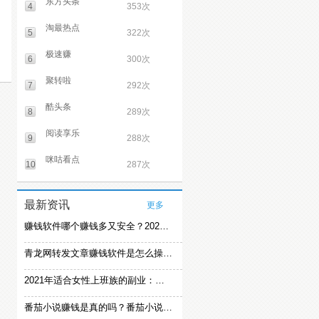
东方头条
4
353次
淘最热点
5
322次
极速赚
6
300次
聚转啦
7
292次
酷头条
8
289次
阅读享乐
9
288次
咪咕看点
10
287次
最新资讯
更多
赚钱软件哪个赚钱多又安全？2021精选赚钱软件
青龙网转发文章赚钱软件是怎么操作的？
2021年适合女性上班族的副业：女生在家赚钱兼职推荐
番茄小说赚钱是真的吗？番茄小说怎么操作赚钱