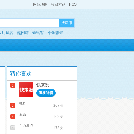
网站地图
收藏本站
RSS
搜应用
应用试客
趣闲赚
蝉试客
小鱼赚钱
猜你喜欢
快来发
1
查看详情
钱鹿
2
267次
五条
3
162次
百万看点
4
172次