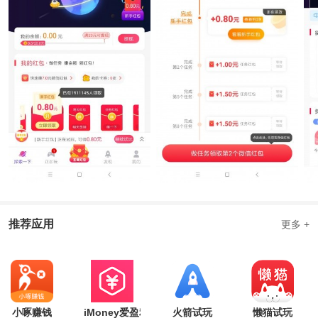
推荐应用
更多 +
小啄赚钱
iMoney爱盈利
火箭试玩
懒猫试玩